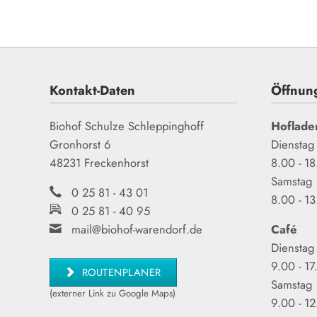
Kontakt-Daten
Öffnun
Biohof Schulze Schleppinghoff
Hoflade
Gronhorst 6
Dienstag 
48231 Freckenhorst
8.00 - 1
Samstag
0 25 81 - 43 01
8.00 - 1
0 25 81 - 40 95
mail@biohof-warendorf.de
Café
Dienstag 
9.00 - 17
ROUTENPLANER
Samstag
(externer Link zu Google Maps)
9.00 - 1