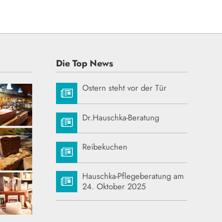
Die Top News
Ostern steht vor der Tür
31.
MÄR
Dr.Hauschka-Beratung
18.
NOV
Reibekuchen
31.
OKT
Hauschka-Pflegeberatung am
24.
24. Oktober 2025
OKT