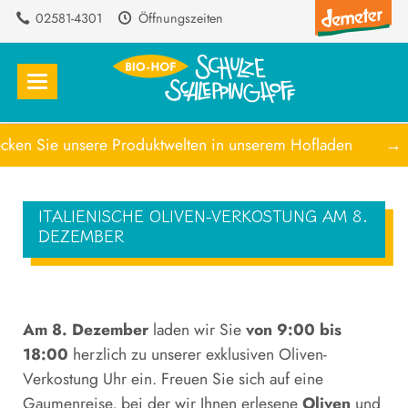
02581-4301
Öffnungszeiten
Sie unsere Produktwelten in unserem Hofladen
→ E
ITALIENISCHE OLIVEN-VERKOSTUNG AM 8.
DEZEMBER
Am 8. Dezember
laden wir Sie
von 9:00 bis
18:00
herzlich zu unserer exklusiven Oliven-
Verkostung Uhr ein. Freuen Sie sich auf eine
Gaumenreise, bei der wir Ihnen erlesene
Oliven
und